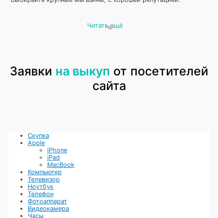
Где продать медаль «Партизану
Читать ещё
Отечественной войны II степени»
Решили отдать на продажу награды, которые достались вам от
бабушек и дедушек. Обычно к нам приносят предметы военных
лет. Мы работаем со всеми видами медалей, проводим
Заявки
на выкуп
от посетителей
быструю оценку и заключаем договор. В нем укажем перечень
изделий, подробное описание и цену. После продажи деньги
сайта
выплачиваем хозяину сразу, без вопросов и дополнительных
комиссий. Если вы передумаете, забрать раритет можно в
любой день недели.
Скупка
Apple
iPhone
iPad
MacBook
Компьютер
Телевизор
Ноутбук
Телефон
Фотоаппарат
Видеокамера
Часы