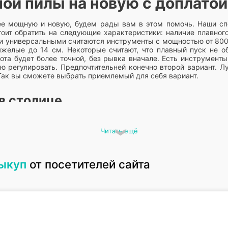
ой пилы на новую с доплатой
ее мощную и новую, будем рады вам в этом помочь. Наши сп
тоит обратить на следующие характеристики: наличие плавного
ми универсальными считаются инструменты с мощностью от 800 
яжелые до 14 см. Некоторые считают, что плавный пуск не об
ота будет более точной, без рывка вначале. Есть инструменты
ю регулировать. Предпочтительней конечно второй вариант. Л
. Так вы сможете выбрать приемлемый для себя вариант.
в столице
азины и ломбарды выполняют похожие функции. Отличаютс
Читать ещё
 самых высоких в Москве. Делаем все, чтоб клиенту было ком
жно на электронную почту или в мессенджер, контакты есть
я инструментов. Все мы знаем, как важно передавать устройст
ью поражены токсинами, которые содержатся в материалах.
выкуп
от посетителей сайта