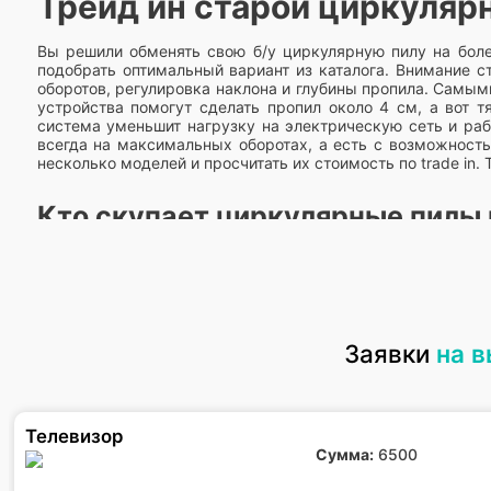
Трейд ин старой циркулярн
Вы решили обменять свою б/у циркулярную пилу на бол
подобрать оптимальный вариант из каталога. Внимание с
оборотов, регулировка наклона и глубины пропила. Самы
устройства помогут сделать пропил около 4 см, а вот т
система уменьшит нагрузку на электрическую сеть и раб
всегда на максимальных оборотах, а есть с возможность
несколько моделей и просчитать их стоимость по trade in
Кто скупает циркулярные пилы 
Сейчас многие сервисные центры, комиссионные маг
предоставления услуг и цена выкупа. У нас она одна из
предварительную оценку по фотографиям, отправить мо
официальный пункт по приему старых и вышедших из стро
иначе через пару лет почва, воздух и вода будут полност
Заявки
на 
Телевизор
Сумма:
6500