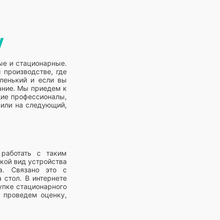
у
ые и стационарные.
 производстве, где
аленький и если вы
вание. Мы приедем к
щие профессионалы,
 или на следующий,
работать с таким
акой вид устройства
а. Связано это с
 стол. В интернете
упке стационарного
 проведем оценку,