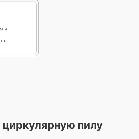
м и
тв.
 циркулярную пилу