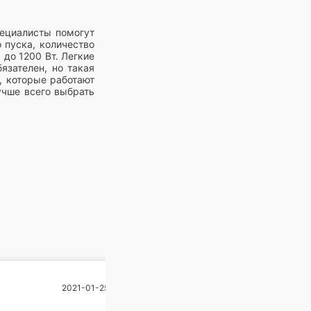
ециалисты помогут
 пуска, количество
до 1200 Вт. Легкие
язателен, но такая
, которые работают
учше всего выбрать
я только условия
фортно. Производим
 на сайте. Ещё мы
ва на переработку,
Телевизор
2021-01-25