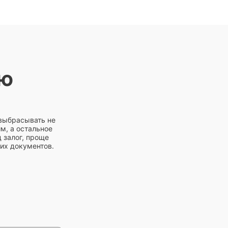
ую
 выбрасывать не
м, а остальное
 залог, проще
них документов.