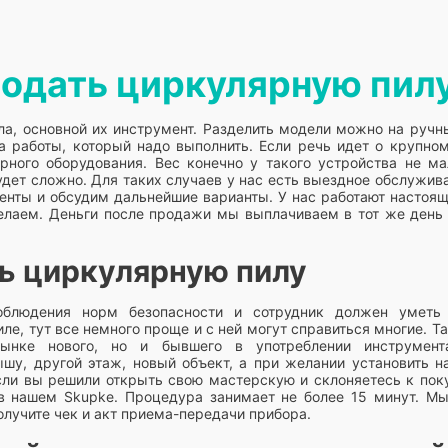
родать циркулярную пил
ла, основной их инструмент. Разделить модели можно на ручн
да работы, который надо выполнить. Если речь идет о крупном
арного оборудования. Вес конечно у такого устройства не м
будет сложно. Для таких случаев у нас есть выездное обслужи
енты и обсудим дальнейшие варианты. У нас работают настоя
елаем. Деньги после продажи мы выплачиваем в тот же день
ть циркулярную пилу
облюдения норм безопасности и сотрудник должен уметь 
ле, тут все немного проще и с ней могут справиться многие. Т
нке нового, но и бывшего в употреблении инструмент
у, другой этаж, новый объект, а при желании установить на
если вы решили открыть свою мастерскую и склоняетесь к пок
в нашем Skupke. Процедура занимает не более 15 минут. Мы
олучите чек и акт приема-передачи прибора.