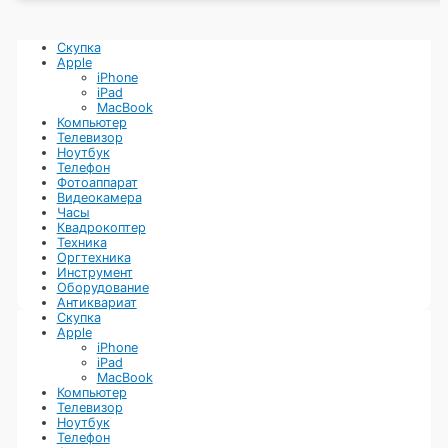
оборудование в Москве
Скупка
Apple
iPhone
Каждая коммерческая организация, работающая в банковской
iPad
сфере, не имеет возможности плодотворно функционировать
MacBook
без использования самой разной техники, которая требуется
Компьютер
для проведения расчетно-кассовых операций. В процессе
Телевизор
деятельности компании, устройства, включая разнообразное
Ноутбук
компьютерное оборудования, кассовые аппараты, а также
Телефон
терминалы устаревает и требует замены.
Фотоаппарат
Если пришли к выводу, что наступило время избавиться от
Видеокамера
ненужной техники, то вам нужно выгодно продать банковское
Часы
оборудование в комиссионный магазин «Skupix.ru»! Продав
Квадрокоптер
новое, бу или сломанное банковское оборудование вы
Техника
получите хорошую цену, а деньги будут выплачены на руки без
Оргтехника
малейших проволочек.
Инструмент
Оборудование
Антиквариат
Скупка
Apple
iPhone
iPad
MacBook
Компьютер
Телевизор
Ноутбук
Телефон