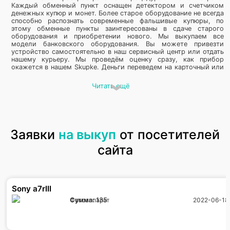
Каждый обменный пункт оснащен детектором и счетчиком
денежных купюр и монет. Более старое оборудование не всегда
способно распознать современные фальшивые купюры, по
этому обменные пункты заинтересованы в сдаче старого
оборудования и приобретении нового. Мы выкупаем все
модели банковского оборудования. Вы можете привезти
устройство самостоятельно в наш сервисный центр или отдать
нашему курьеру. Мы проведём оценку сразу, как прибор
окажется в нашем Skupke. Деньги переведем на карточный или
расчетный счет, как вам будет удобно.
Читать ещё
Кто скупает банковское оборудование
дорого и возле метро
Вы решили поменять эквайринг в своём магазине, многие
Заявки
на выкуп
от посетителей
клиенты не могут оплатить своей карточкой, такое бывает.
Платежные карты постоянно совершенствуются и появляется
сайта
много новых доступных функций. Вначале люди относились к
ним скептически и старались быстро снять свою зарплату,
теперь даже бутылку воды или жвачку оплачивают карточкой,
некоторые полностью отказались от физических денег. Это
безопасно и гигиенично. Если потеряли карточку, ее можно
Sony a7rIII
быстро заблокировать. Отдать старое банковское
оборудование можно в нашу скупку. Мы не занижаем
Фотоаппарат
Сумма:
135
2022-06-18
стоимость и выплачиваем все деньги сразу.
Продать банковское