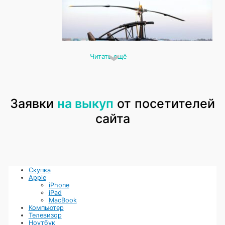
Читать ещё
Москве
Заявки
на выкуп
от посетителей
Если у вас есть винтокрылый летательный аппарат, который вы
больше не используете, или он требует дорогостоящего
сайта
ремонта, центр Скупки поможет решить этот вопрос. Скупка
винтокрылых летательных аппаратов – это удобный способ
получить деньги за технику, не тратя время на поиск
покупателя. Мы принимаем дроны и квадрокоптеры различных
производителей, включая DJI, Autel Robotics, Yuneec, Hubsan,
Parrot и другие бренды. Даже если устройство не на ходу или
нуждается в ремонте, мы все равно готовы предложить за него
Скупка
хорошую цену.
Apple
Наши специалисты оперативно оценивают технику, учитывая ее
iPhone
состояние, комплектацию и актуальность модели на рынке.
iPad
Скупка бу винтокрылых летательных аппаратов проходит
MacBook
максимально прозрачно – вы заранее узнаете, сколько сможете
Компьютер
получить, а сделка займет не более 15 минут.
Телевизор
Ноутбук