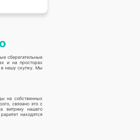
о
вые сберегательные
ах и на просторах
 в нашу скупку. Мы
ды на собственных
ого, связано это с
а витрину нашего
раритет находятся