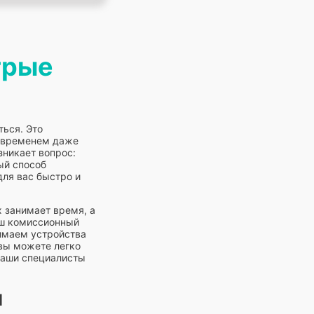
трые
ться. Это
о временем даже
зникает вопрос:
ый способ
для вас быстро и
 занимает время, а
наш комиссионный
нимаем устройства
 вы можете легко
 Наши специалисты
и