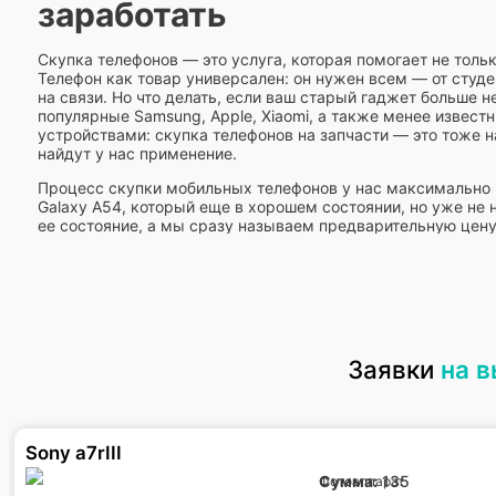
заработать
Скупка телефонов — это услуга, которая помогает не тольк
Телефон как товар универсален: он нужен всем — от студе
на связи. Но что делать, если ваш старый гаджет больше 
популярные Samsung, Apple, Xiaomi, а также менее извес
устройствами: скупка телефонов на запчасти — это тоже н
найдут у нас применение.
Процесс скупки мобильных телефонов у нас максимально 
Galaxy A54, который еще в хорошем состоянии, но уже не 
ее состояние, а мы сразу называем предварительную цену
выезда в Москве бесплатна. Скупка телефонов б/у в Москв
сразу после согласования суммы. Мы ценим ваше время и
остались довольны сделкой.
Интересно, какие телефоны продают чаще всего? В наш цен
современных iPhone 15, а также Android-устройства вроде
Nokia 3310, пользуются спросом для коллекционеров или на
Заявки
на 
удобство: вам не придется думать, куда сдать старые тел
хлопоты, а вы получаете выгоду.
Выкуп телефонов: как преврати
Sony a7rIII
Сумма:
135
Фотоаппарат