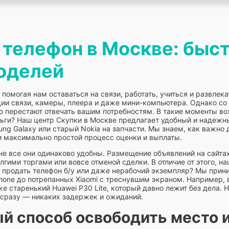
 телефон в Москве: быс
оделей
омогая нам оставаться на связи, работать, учиться и развлека
ции связи, камеры, плеера и даже мини-компьютера. Однако с
 перестают отвечать вашим потребностям. В такие моменты во
еньги? Наш центр Скупки в Москве предлагает удобный и надежн
ung Galaxy или старый Nokia на запчасти. Мы знаем, как важно 
и максимально простой процесс оценки и выплаты.
е все они одинаково удобны. Размещение объявлений на сайтах
гими торгами или вовсе отменой сделки. В отличие от этого, 
те продать телефон б/у или даже нерабочий экземпляр? Мы при
Phone до потрепанных Xiaomi с треснувшим экраном. Например,
аже старенький Huawei P30 Lite, который давно лежит без дела.
е сразу — никаких задержек и ожиданий.
й способ освободить место 