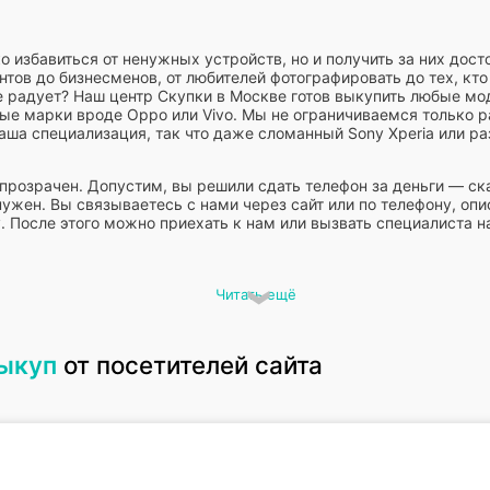
о избавиться от ненужных устройств, но и получить за них дос
нтов до бизнесменов, от любителей фотографировать до тех, кто
не радует? Наш центр Скупки в Москве готов выкупить любые мо
тные марки вроде Oppo или Vivo. Мы не ограничиваемся только 
аша специализация, так что даже сломанный Sony Xperia или ра
прозрачен. Допустим, вы решили сдать телефон за деньги — с
нужен. Вы связываетесь с нами через сайт или по телефону, оп
. После этого можно приехать к нам или вызвать специалиста н
е проходит быстро: осмотр занимает не больше 15 минут, а вып
 предлагаем скупку телефонов дорого, ориентируясь на рыночн
Читать ещё
тр часто приносят iPhone разных поколений — от классического
 Xiaomi Redmi Note 12 или Realme GT. Даже старые кнопочные м
 запчасти. Скупка сотовых телефонов у нас — это не только про
выкуп
от посетителей сайта
ефоны или как избавиться от неработающего гаджета. Мы берем 
ть старый гаджет в наличные