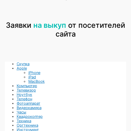
ничего не будет. Гарантией вашего займа является залог, не
смогли вернуть деньги ломбарду, значит агитации отправятся
на прилавок магазина. Деньги, полученные после продажи,
компенсируют сумму, потраченную на вас.
Заявки
на выкуп
от посетителей
сайта
Скупка
Apple
iPhone
iPad
MacBook
Компьютер
Телевизор
Ноутбук
Телефон
Фотоаппарат
Видеокамера
Часы
Квадрокоптер
Техника
Оргтехника
Инструмент