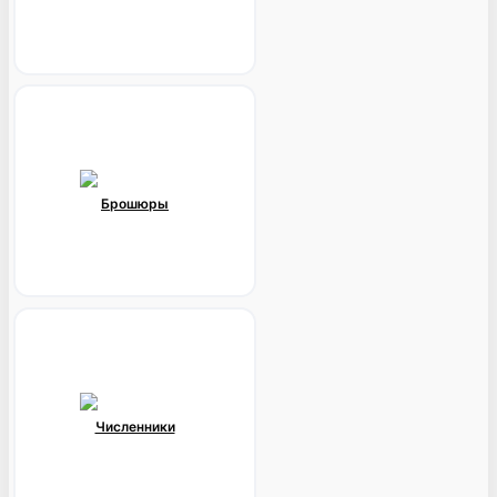
Брошюры
Численники