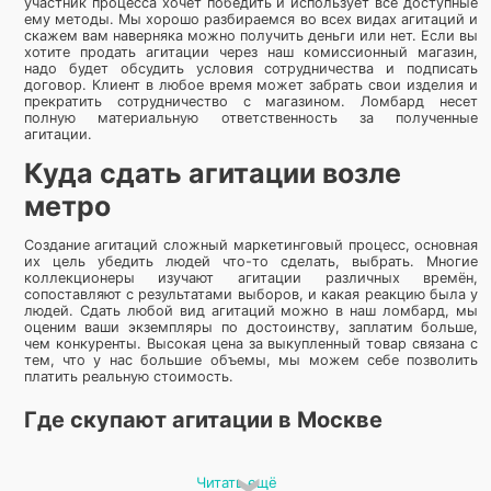
участник процесса хочет победить и использует все доступные
ему методы. Мы хорошо разбираемся во всех видах агитаций и
скажем вам наверняка можно получить деньги или нет. Если вы
хотите продать агитации через наш комиссионный магазин,
надо будет обсудить условия сотрудничества и подписать
договор. Клиент в любое время может забрать свои изделия и
прекратить сотрудничество с магазином. Ломбард несет
полную материальную ответственность за полученные
агитации.
Куда сдать агитации возле
метро
Создание агитаций сложный маркетинговый процесс, основная
их цель убедить людей что-то сделать, выбрать. Многие
коллекционеры изучают агитации различных времён,
сопоставляют с результатами выборов, и какая реакцию была у
людей. Сдать любой вид агитаций можно в наш ломбард, мы
оценим ваши экземпляры по достоинству, заплатим больше,
чем конкуренты. Высокая цена за выкупленный товар связана с
тем, что у нас большие объемы, мы можем себе позволить
платить реальную стоимость.
Где скупают агитации в Москве
Хотите оформить потребительский кредит, но волнуетесь, что
будет если вы не сможете его погасить. Ответ очень прост,
Читать ещё