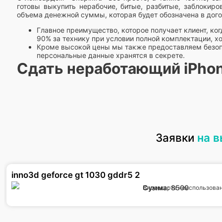
готовы выкупить нерабочие, битые, разбитые, заблокир
объема денежной суммы, которая будет обозначена в дог
Главное преимущество, которое получает клиент, ког
90% за технику при условии полной комплектации, 
Кроме высокой цены мы также предоставляем безопа
персональные данные хранятся в секрете.
Сдать неработающий iPhon
Заявки
на 
inno3d geforce gt 1030 gddr5 2
Сумма:
8500
Видеокарта неиспользован
Мы профессиональный комиссионный магазин, в котором мо
этого необходимо сообщить менеджеру по телефону адрес 
Проведет необходимые процедуры, а после рассчитает.