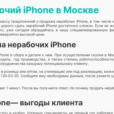
очий iPhone в Москве
ассу предложений о продаже нерабочих iPhone, в том числе мо
и дорого сдать нерабочий iPhone достаточно сложно. Если не ж
ито, уже сегодня обращайтесь в нашу специализированную ф
невероятно высокой цене.
па нерабочих iPhone
hone в сборе и детали к ним. При осуществлении скупки в М
одель, год производства, а также степень работоспособност
сотрудничества каждому потенциальному клиенту.
 в розницу или оптом, на утилизацию или под реализацию, можн
120‑03-20. Сообщите ему необходимы данные, после узнаете це
ет 1 минут. После вы получаете ответ. Но почему продать нера
one— выгоды клиента
ыстро и удобно. Штатные специалисты не первый год работают 