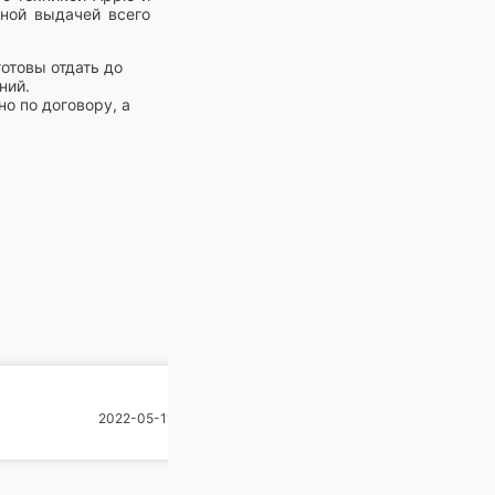
ьной выдачей всего
отовы отдать до
ний.
о по договору, а
планшет Irbis
2022-05-11
ли с работы. Для
йон столицы.