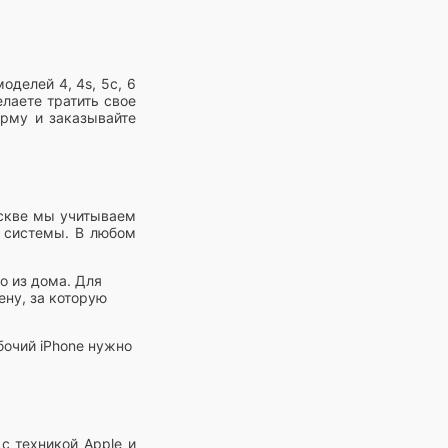
делей 4, 4s, 5с, 6
елаете тратить свое
ирму и заказывайте
оскве мы учитываем
и системы. В любом
о из дома. Для
ну, за которую
бочий iPhone нужно
с техникой Apple и