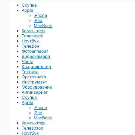
Скупка
Также можно посетить наш офис. Мы находимся в 30 метра
Apple
договор.
iPhone
iPad
Оформляйте заявку на выкуп сейчас. И уже через 60 секун
MacBook
Компьютер
Телевизор
Ноутбук
Телефон
Фотоаппарат
Видеокамера
Часы
Квадрокоптер
Техника
Оргтехника
Инструмент
Оборудование
Антиквариат
Скупка
Apple
iPhone
iPad
MacBook
Компьютер
Телевизор
Ноутбук