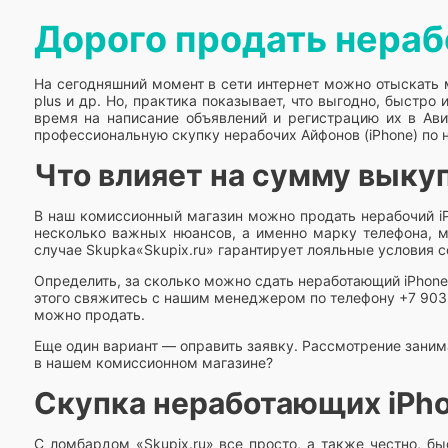
Дорого продать нераб
На сегодняшний момент в сети интернет можно отыскать м
plus и др. Но, практика показывает, что выгодно, быстро 
время на написание объявлений и регистрацию их в Ав
профессиональную скупку нерабочих Айфонов (iPhone) по 
Что влияет на сумму выку
В наш комиссионный магазин можно продать нерабочий iP
несколько важных нюансов, а именно марку телефона, м
случае Skupka«Skupix.ru» гарантирует лояльные условия 
Определить, за сколько можно сдать неработающий iPhone
этого свяжитесь с нашим менеджером по телефону +7 903 
можно продать.
Еще один вариант — оправить заявку. Рассмотрение занима
в нашем комиссионном магазине?
Скупка неработающих iPh
С ломбардом «Skupix.ru» все просто, а также честно, б