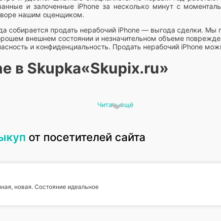
ованные и залоченные iPhone за несколько минут с моментал
оворе нашим оценщиком.
да собирается продать нерабочий iPhone — выгода сделки. Мы г
хорошем внешнем состоянии и незначительном объеме поврежде
сность и конфиденциальность. Продать нерабочий iPhone можн
e в Skupka«Skupix.ru»
Читать ещё
выкуп
от посетителей сайта
ная, новая. Состояние идеальное
жно сдать на комиссию и продать нерабочий iPhone из дома и
для связи и удобное время. Наш курьер отправится в любой ра