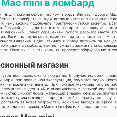
 Mac mini в ломбард
Ни для кого не секрет, что компьютеры Эпл стоят дорого. Mac
Его часто приобретают люди, которые хотят познакомиться с к
. К нему можно подключить практически любой монитор. Всег
хо, большой плюс для тех, кто много времени проводит за к
о и лаконично. Станет украшением любого рабочего места. С
ов. Если так случилось с вами, не тратьте время на самос
ионного магазина. Сдать технику и сразу получить за нее д
тер к сдаче в ломбард. Вам не нужно приезжать в специализир
перт. Пока вы выпьете кофе, он проверит оборудование и со
ссионный магазин
нутри все расположено аккуратно. В случае поломки специа
ы Apple, при правильной эксплуатации, ломаются редко. Поэто
их не маленькие деньги. При покупке Мак-мини многие заб
посмотреть видео в 4К и смонтировать маленький видеоролик
компьютер сможет любой желающий в нашем офисе. Бесплатно
ть технику или выгодно ее продать, чтобы потом купить новую,
 доплатить за новое устройство, можно не выходя из офиса
ать, когда вы привезете Mac mini в офис или передадите его с к
алог Mac mini