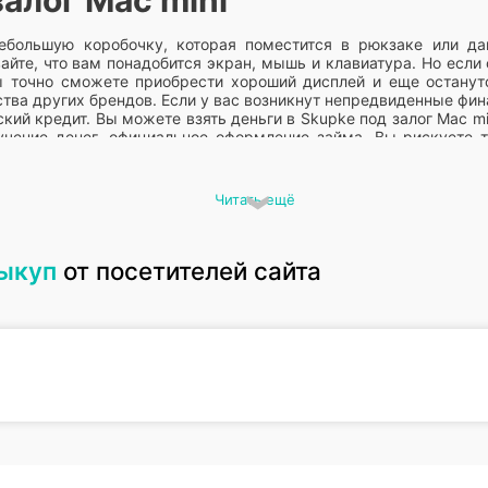
ебольшую коробочку, которая поместится в рюкзаке или да
айте, что вам понадобится экран, мышь и клавиатура. Но если
ы точно сможете приобрести хороший дисплей и еще останут
ства других брендов. Если у вас возникнут непредвиденные фи
кий кредит. Вы можете взять деньги в Skupke под залог Mac m
лучение денег, официальное оформление займа. Вы рискуете
 кредит в установленный срок. Размер займа и срок кредита з
полном комплекте.
Читать ещё
ини в ломбард
выкуп
от посетителей сайта
ного раз обновляли и у многих остались компьютеры, которые
тилизацию. Работаем с частными лицами, коммерческими и
еправильную утилизацию. Частные лица редко его получ
ния может заплатить не маленькую сумму за технику, выброшен
риема опасных отходов. Предоставим вам полный пакет отче
 вы можете его продать нам. Выкупим, как целое устройство ил
чить ссуду, понадобится исправный компьютер, от его рыночно
стаются в нашем офисе, мы несем за них полную материальну