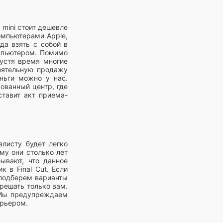
 mini стоит дешевле
омпьютерами Apple,
да взять с собой в
омпьютером. Помимо
пустя время многие
тоятельную продажу
еньги можно у нас.
ованный центр, где
ставит акт приема-
листу будет легко
му они столько лет
ывают, что данное
 в Final Cut. Если
 подберем варианты
 решать только вам.
. Мы предупреждаем
урьером.