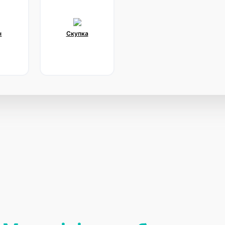
н
Скупка