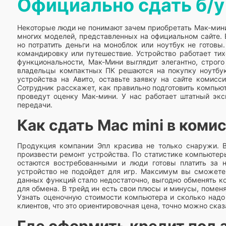
Официально сдать б/у
Некоторые люди не понимают зачем приобретать Мак-мини. 
многих моделей, представленных на официальном сайте. 
но потратить деньги на моноблок или ноутбук не готовы
командировку или путешествие. Устройство работает ти
функциональности, Мак-Мини выглядит элегантно, строг
владельцы компактных ПК решаются на покупку ноутбук
устройства на Авито, оставьте заявку на сайте комисс
Сотрудник расскажет, как правильно подготовить компью
проведут оценку Мак-мини. У нас работает штатный экс
передачи.
Как сдать Mac mini в коми
Продукция компании Эпл красива не только снаружи. В
произвести ремонт устройства. По статистике компьютер
остаются востребованными и люди готовы платить за н
устройство не подойдет для игр. Максимум вы сможете 
данных функций стало недостаточно, выгодно обменять 
для обмена. В трейд ин есть свои плюсы и минусы, поменя
Узнать оценочную стоимости компьютера и сколько надо
клиентов, что это ориентировочная цена, точно можно сказ
Где оформить кредит под з