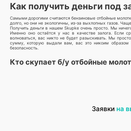
Как получить деньги под з
Самыми дорогими считаются бензиновые отбойные молотки
долго, но они не экологичны, из-за выхлопных газов. Чащ
Получить деньги в нашем Skupke очень просто. Мы ничег
Именно оно остаётся у нас в качестве залога. Если с
волноваться, вас никто не будет разыскивать. Мы прост
сумму, которую выдали вам, вас это никоим образом н
безопасность.
Кто скупает б/у отбойные моло
Не имеет значения к какому виду оборудования относитс
старые, вышедшие из строя приборы. Только никто не з
вещества могут выделяться в воздух. Если в квартире ес
этим. Мы все быстро оформим и в скором времени электр
комплектующие и передадут дальше. Многие материа
приобретении такого сырью и делают упор на разработку 
Заявки
на 