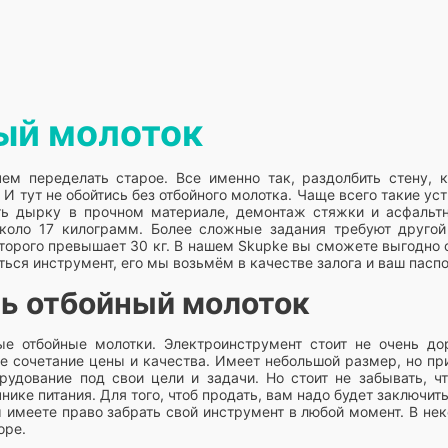
ный молоток
чем переделать старое. Все именно так, раздолбить стену,
 И тут не обойтись без отбойного молотка. Чаще всего такие у
ать дырку в прочном материале, демонтаж стяжки и асфальт
 около 17 килограмм. Более сложные задания требуют друго
оторого превышает 30 кг. В нашем Skupke вы сможете выгодно 
ься инструмент, его мы возьмём в качестве залога и ваш паспо
ть отбойный молоток
е отбойные молотки. Электроинструмент стоит не очень дор
е сочетание цены и качества. Имеет небольшой размер, но пр
дование под свои цели и задачи. Но стоит не забывать, чт
ке питания. Для того, чтоб продать, вам надо будет заключить
 имеете право забрать свой инструмент в любой момент. В не
оре.