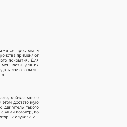
 кажется простым и
стройства применяют
ного покрытия. Для
й мощности, для их
сдать или оформить
рт.
ого, сейчас много
и этом достаточную
о двигатель такого
 с нами договор, по
которых случаях мы