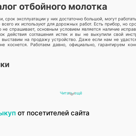
алог отбойного молотка
, срок эксплуатации у них достаточно большой, могут работат
е всего их используют для дорожных работ. Есть прибор, но с
о не спрашивает, основным условием является наличие исправ
рок действия соглашения истек и вы не выкупили свой инст
о выставим на продажу устройство. Даже если нам не удастся
е коснется. Работаем давно, официально, гарантируем кон
тки
я ваше устройство. Любой инструмент подлежит утилизации. Мн
нает из какого именно пластика изготовлен корпус вашего 
ть дети, обязательно передавайте инструменты на переработку
Читать ещё
оинструмент окажется на специализированном предприятии. Т
лы можно использовать повторно. Сейчас производители 
материалов менее токсичных и более простых для утилизации.
выкуп
от посетителей сайта