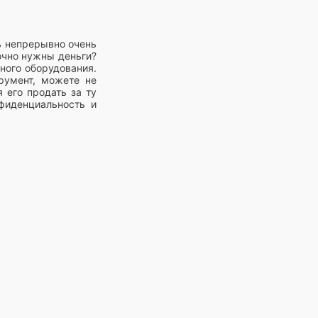
ь непрерывно очень
рочно нужны деньги?
ного оборудования.
румент, можете не
 его продать за ту
фиденциальность и
огие годами хранят
устройства и какие
, не пренебрегайте
ам его разберут на
заинтересованы в