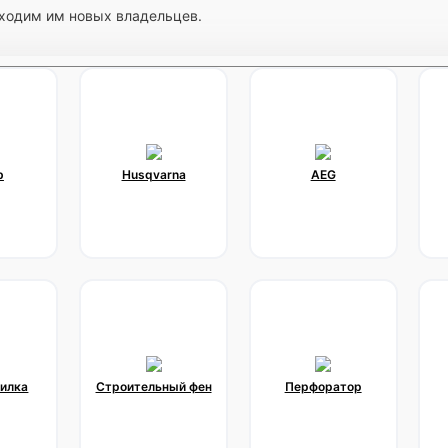
ходим им новых владельцев.
b
Husqvarna
AEG
силка
Строительный фен
Перфоратор