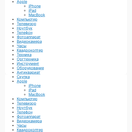
Apple
пирометра, когда мы примем его в качестве залога, можете не
iPhone
переживать. У нас отличная система охраны и паспортные
iPad
данные мы никуда не передаем.
MacBook
Компьютер
Телевизор
Ноутбук
Телефон
Фотоаппарат
Видеокамера
Часы
Квадрокоптер
Техника
Оргтехника
Инструмент
Оборудование
Антиквариат
Скупка
Apple
iPhone
iPad
MacBook
Компьютер
Телевизор
Ноутбук
Телефон
Фотоаппарат
Видеокамера
Часы
Квадрокоптер