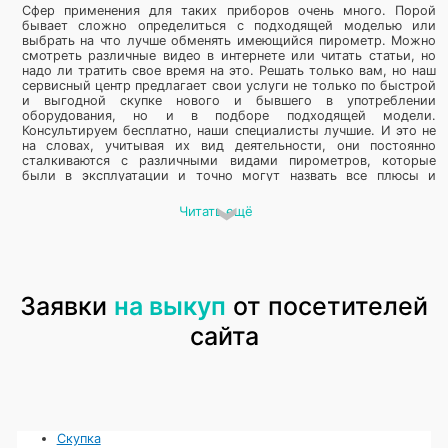
Сфер применения для таких приборов очень много. Порой
бывает сложно определиться с подходящей моделью или
выбрать на что лучше обменять имеющийся пирометр. Можно
смотреть различные видео в интернете или читать статьи, но
надо ли тратить свое время на это. Решать только вам, но наш
сервисный центр предлагает свои услуги не только по быстрой
и выгодной скупке нового и бывшего в употреблении
оборудования, но и в подборе подходящей модели.
Консультируем бесплатно, наши специалисты лучшие. И это не
на словах, учитывая их вид деятельности, они постоянно
сталкиваются с различными видами пирометров, которые
были в эксплуатации и точно могут назвать все плюсы и
минусы измерительного оборудования.
Читать ещё
Скупаем пирометры дорого и
безопасно
Исходя из проведенного анонимного опроса мы можем сделать
Заявки
на выкуп
от посетителей
вывод, что многие люди нуждаются в потребительском
кредите, но боятся его оформлять в Skupke. На самом деле это
сайта
скорее всего просто стереотип, заведения подобного типа
появились очень давно и они абсолютно безопасны, если речь
идет об официальной организации, которая зарегистрирована
в Рф. Мы давно работаем, у нас много положительных отзывов,
есть постоянные клиенты, и мы все процедуры проводим
официально, подписываем договор, в котором указываем
модель и серийный номер устройства, и ваши паспортные
Скупка
данные. За сохранность паспортных данных и вашего