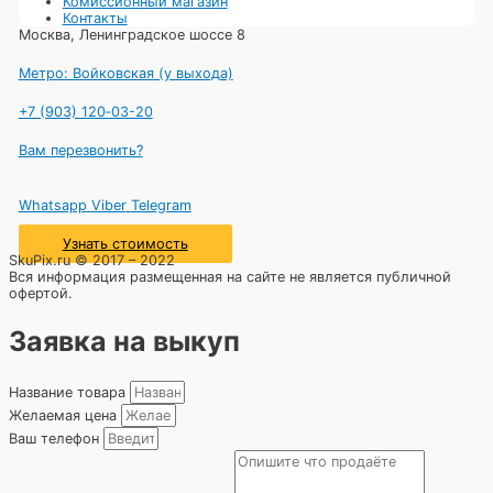
Комиссионный магазин
сертифицированных копий позволяет не терять время. На
Контакты
любой ремонт мы даём гарантию. Если вы не определились,
Москва, Ленинградское шоссе 8
что для вас лучше, отремонтировать или продать. Не теряйте
время, приезжайте к нам. Имея всю информацию и зная цены,
намного проще принять правильное решение.
Метро: Войковская (у выхода)
+7 (903) 120‑03-20
Вам перезвонить?
Whatsapp
Viber
Telegram
Узнать стоимость
SkuPix.ru © 2017 – 2022
Вся информация размещенная на сайте не является публичной
офертой.
Заявка на выкуп
Название товара
Желаемая цена
Ваш телефон