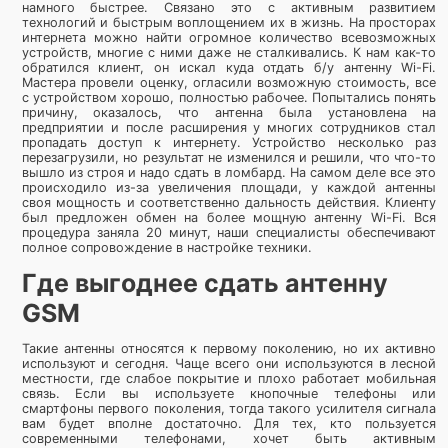
намного быстрее. Связано это с активным развитием
технологий и быстрым воплощением их в жизнь. На просторах
интернета можно найти огромное количество всевозможных
устройств, многие с ними даже не сталкивались. К нам как-то
обратился клиент, он искал куда отдать б/у антенну Wi-Fi.
Мастера провели оценку, огласили возможную стоимость, все
с устройством хорошо, полностью рабочее. Попытались понять
причину, оказалось, что антенна была установлена на
предприятии и после расширения у многих сотрудников стал
пропадать доступ к интернету. Устройство несколько раз
перезагрузили, но результат не изменился и решили, что что-то
вышло из строя и надо сдать в ломбард. На самом деле все это
происходило из-за увеличения площади, у каждой антенны
своя мощность и соответственно дальность действия. Клиенту
был предложен обмен на более мощную антенну Wi-Fi. Вся
процедура заняла 20 минут, наши специалисты обеспечивают
полное сопровождение в настройке техники.
Где выгоднее сдать антенну
GSM
Такие антенны относятся к первому поколению, но их активно
используют и сегодня. Чаще всего они используются в лесной
местности, где слабое покрытие и плохо работает мобильная
связь. Если вы используете кнопочные телефоны или
смартфоны первого поколения, тогда такого усилителя сигнала
вам будет вполне достаточно. Для тех, кто пользуется
современными телефонами, хочет быть активным