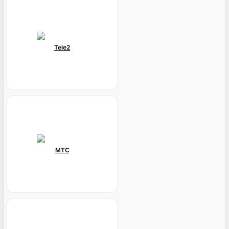
Tele2
МТС