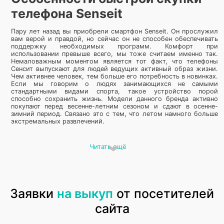
телефона Senseit
Пару лет назад вы приобрели смартфон Senseit. Он прослужил
вам верой и правдой, но сейчас он не способен обеспечивать
поддержку необходимых программ. Комфорт при
использовании превыше всего, мы тоже считаем именно так.
Немаловажным моментом является тот факт, что телефоны
Сенсит выпускают для людей ведущих активный образ жизни.
Чем активнее человек, тем больше его потребность в новинках.
Если мы говорим о людях занимающихся не самыми
стандартными видами спорта, такое устройство порой
способно сохранить жизнь. Модели данного бренда активно
покупают перед весенне-летним сезоном и сдают в осенне-
зимний период. Связано это с тем, что летом намного больше
экстремальных развлечений.
Как дорого продать телефон Senseit
Читать ещё
Все мы знаем про вред пластика и резины. Что они, как и
многие другие материалы медленно разлагаются и способны
выделять негативные вещества, которые использовали при их
производстве. Но многие клиенты забывают про самую опасную
Заявки
на выкуп
от посетителей
составляющую — аккумулятор. Его изобретение кардинально
изменило жизнь человека, но и загнало в настоящий тупик.
сайта
Вещества попадают в почве, потом в грунтовые воды и так
происходит круговорот воды в природе, только уже с
токсичными веществами. По этому весь мир озадачен