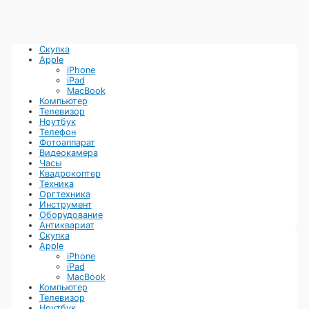
вопросом утилизации и готов платить тем, кто относит технику
в специализированные центры.
Скупка
Apple
iPhone
iPad
MacBook
Компьютер
Телевизор
Ноутбук
Телефон
Фотоаппарат
Видеокамера
Часы
Квадрокоптер
Техника
Оргтехника
Инструмент
Оборудование
Антиквариат
Скупка
Apple
iPhone
iPad
MacBook
Компьютер
Телевизор
Ноутбук