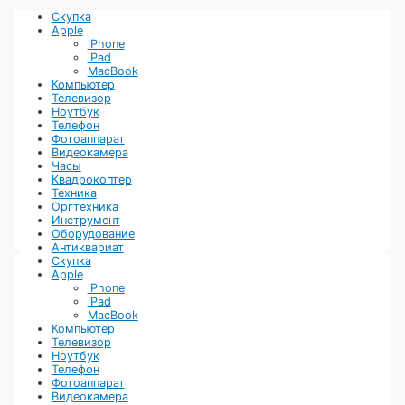
Скупка
Apple
iPhone
iPad
MacBook
Компьютер
Телевизор
Ноутбук
Телефон
Фотоаппарат
Видеокамера
Часы
Квадрокоптер
Техника
Оргтехника
Инструмент
Оборудование
Антиквариат
Скупка
Apple
iPhone
iPad
MacBook
Компьютер
Телевизор
Ноутбук
Телефон
Фотоаппарат
Видеокамера