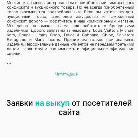
Многие магазины заинтересованы в приобретении таможенного
конфиската и аукционного товара. Но не всегда приобретённый
товар оказывается востребованным. Если вы хотите продать
аукционный товар, залоговое имущество и таможенный
конфискат дорого — обратитесь в наш комиссионный магазин.
Мы давно на рынке, знаем, как работать с брендовыми
изделиями. Дорого заплатим за чемоданы Louis Vuitton, Michael
Kors, Chanel, Jimmy Choo, Dolce & Gabbana, Chloe, Salvatore
Ferragamo и Marc Jacobs. Принимаем только оригинальные
изделия. Персональные данные клиентов не передаем третьими
лицам, гарантируем анонимность и официальное оформление
сделки.
Куда сдать чемоданы оптом за деньги
возле метро
Читать ещё
Некоторые магазины самостоятельно продают
некондиционный, неликвидный товар, а брак пытаются
обменять или вернуть поставщику. Продать самостоятельно
можно любые кофры, но сколько вы потратите времени, сил и
Заявки
на выкуп
от посетителей
денег на рекламу. Мы предлагаем быстро и выгодно
освободить ваш склад от товара. Курьер приедет к вам,
сайта
произведет опись принимаемых складских остатков. Мы несём
полную материальную ответственность за принятые кофры и
чемоданы. Когда товар будет доставлен в ломбард, специалист
оценит его и рассчитает стоимость выкупа. Документы
отправим на электронную почту, деньги за проданные изделия
вы получите в любой удобной для вас форме.