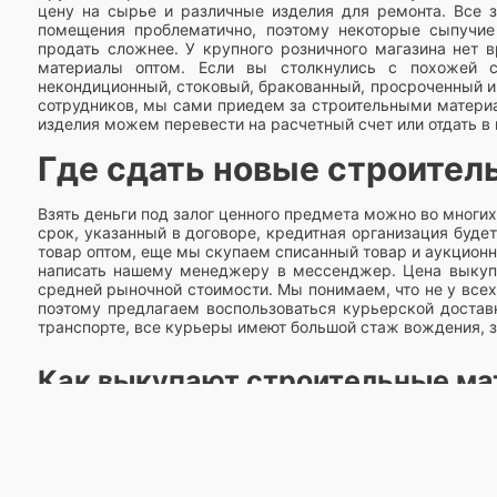
цену на сырье и различные изделия для ремонта. Все з
помещения проблематично, поэтому некоторые сыпучие
продать сложнее. У крупного розничного магазина нет в
материалы оптом. Если вы столкнулись с похожей си
некондиционный, стоковый, бракованный, просроченный и 
сотрудников, мы сами приедем за строительными материа
изделия можем перевести на расчетный счет или отдать в
Где сдать новые строител
Взять деньги под залог ценного предмета можно во многих 
срок, указанный в договоре, кредитная организация буд
товар оптом, еще мы скупаем списанный товар и аукционны
написать нашему менеджеру в мессенджер. Цена выкупа
средней рыночной стоимости. Мы понимаем, что не у всех
поэтому предлагаем воспользоваться курьерской достав
транспорте, все курьеры имеют большой стаж вождения, з
Как выкупают строительные ма
У всего есть свой срок годности, многие сыпучие смеси, 
стройматериалы теряют свои свойства. Поэтому ма
самостоятельно или сдать их в скупку. Большой объем п
возможности его продать. Мы готовы предложить свои у