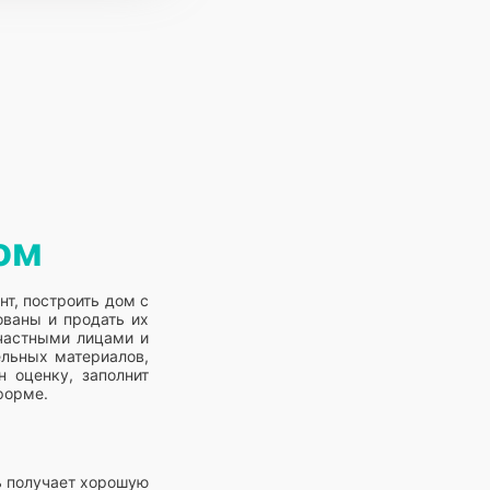
ом
т, построить дом с
ованы и продать их
 частными лицами и
ельных материалов,
 оценку, заполнит
форме.
ь получает хорошую