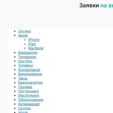
годности давно, главное, чтобы стройматериалы были н
Заявки
на 
работы эксперта отправим вам на электронную почту ил
переживать, мы заботимся о наших клиентах и делаем вс
захотели обратиться снова.
Скупка
Apple
iPhone
iPad
MacBook
Компьютер
Телевизор
Ноутбук
Телефон
Фотоаппарат
Видеокамера
Часы
Квадрокоптер
Техника
Оргтехника
Инструмент
Оборудование
Антиквариат
Скупка
Apple