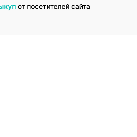
овыми и в большом количестве. Оценку мы проведем самосто
выкуп
от посетителей сайта
и выдадим в распечатанном виде. За безопасность и аноним
е возможное, чтобы они остались довольны работой с комисс