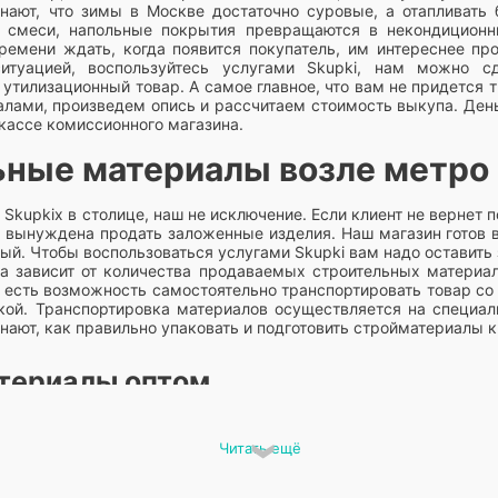
нают, что зимы в Москве достаточно суровые, а отапливать
 смеси, напольные покрытия превращаются в некондиционн
ремени ждать, когда появится покупатель, им интереснее пр
туацией, воспользуйтесь услугами Skupki, нам можно сд
утилизационный товар. А самое главное, что вам не придется 
лами, произведем опись и рассчитаем стоимость выкупа. Ден
 кассе комиссионного магазина.
ьные материалы возле метро
Skupkiх в столице, наш не исключение. Если клиент не вернет 
ет вынуждена продать заложенные изделия. Наш магазин готов 
й. Чтобы воспользоваться услугами Skupki вам надо оставить 
 зависит от количества продаваемых строительных материал
 есть возможность самостоятельно транспортировать товар со 
кой. Транспортировка материалов осуществляется на специа
нают, как правильно упаковать и подготовить стройматериалы к
териалы оптом
лаки, краски не желательно использовать, когда закончился с
Читать ещё
газины стараются продать стройматериалы с подходящим
родать бывает проблематично, а списывать товар никто не х
слуги. Наш Skupkaработает со строительными материалами с