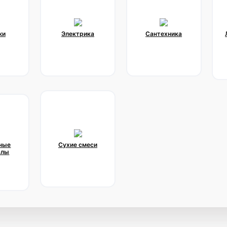
жи
Электрика
Сантехника
ные
Сухие смеси
алы