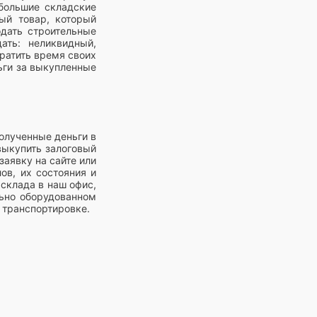
 большие складские
ый товар, который
одать строительные
ать: неликвидный,
тратить время своих
ьги за выкупленные
полученные деньги в
выкупить залоговый
заявку на сайте или
ов, их состояния и
склада в наш офис,
льно оборудованном
 транспортировке.
рок годности. Такие
 сроком годности
очет, поэтому ищут
 подходящим сроком