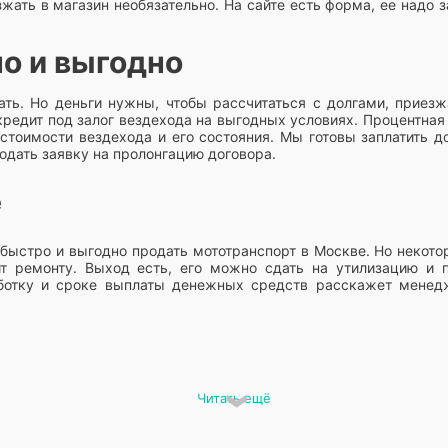
ать в магазин необязательно. На сайте есть форма, ее надо з
но и выгодно
ть. Но деньги нужны, чтобы рассчитаться с долгами, приезж
редит под залог вездехода на выгодных условиях. Процентная 
 стоимости вездехода и его состояния. Мы готовы заплатить д
подать заявку на пролонгацию договора.
е
быстро и выгодно продать мототранспорт в Москве. Но некотор
т ремонту. Выход есть, его можно сдать на утилизацию и 
ботку и сроке выплаты денежных средств расскажет менед
Читать ещё