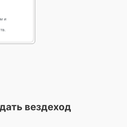
м и
тв.
дать вездеход