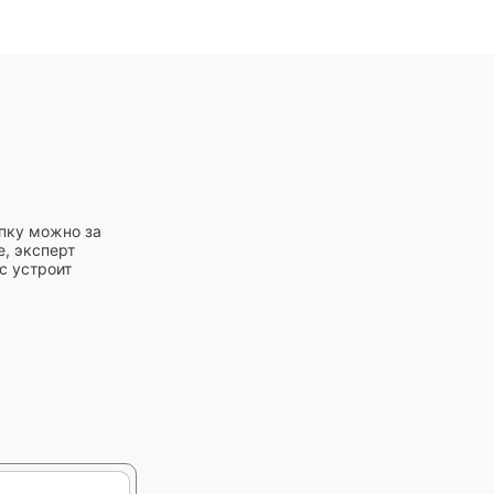
упку можно за
е, эксперт
с устроит