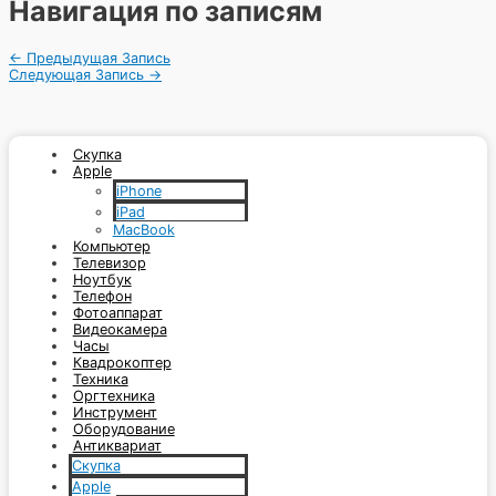
Навигация по записям
←
Предыдущая Запись
Следующая Запись
→
Скупка
Apple
iPhone
iPad
MacBook
Компьютер
Телевизор
Ноутбук
Телефон
Фотоаппарат
Видеокамера
Часы
Квадрокоптер
Техника
Оргтехника
Инструмент
Оборудование
Антиквариат
Скупка
Apple