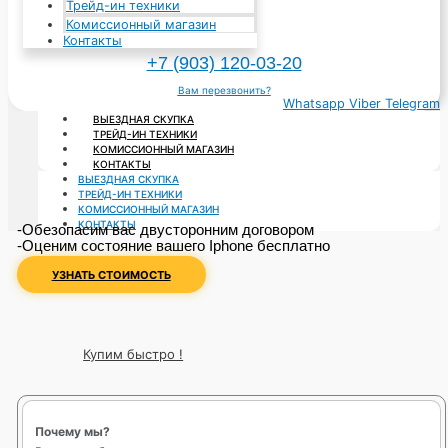
Трейд-ин техники
Комиссионный магазин
Контакты
+7 (903) 120‑03-20
Вам перезвонить?
Whatsapp
Viber
Telegram
ВЫЕЗДНАЯ СКУПКА
ТРЕЙД-ИН ТЕХНИКИ
КОМИССИОННЫЙ МАГАЗИН
КОНТАКТЫ
ВЫЕЗДНАЯ СКУПКА
ТРЕЙД-ИН ТЕХНИКИ
КОМИССИОННЫЙ МАГАЗИН
КОНТАКТЫ
-Обезопасим вас двусторонним договором
-Оценим состояние вашего Iphone бесплатно
УЗНАТЬ СТОИМОСТЬ
Купим быстро !
Почему мы?