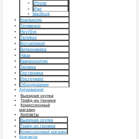
iPhone
iPad
MacBook
Компьютер
Телевизор
Ноутбук
Телефон
Фотоаппарат
Видеокамера
Часы
Квадрокоптер
Техника
Оргтехника
Инструмент
Оборудование
Антиквариат
Выездная скупка
Трейд-ин техники
Комиссионный
магазин
Контакты
Выездная скупка
Трейд-ин техники
Комиссионный магазин
Контакты