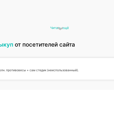
Читать ещё
выкуп
от посетителей сайта
олн. противовесы + сам стедик (неиспользованный).