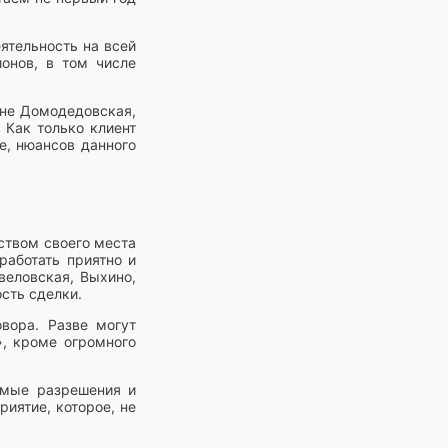
ятельность на всей
онов, в том числе
оне Домодедовская,
 Как только клиент
е, нюансов данного
ством своего места
работать приятно и
веловская, Выхино,
сть сделки.
вора. Разве могут
», кроме огромного
имые разрешения и
иятие, которое, не