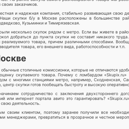
 своих заказчиков.
 честная и надежная компания, стабильно развивающая свою де
 Наши скупки б/у в Москве расположены в большинстве рай
дведково, Кузьминки и Тимирязевская.
рыли несколько скупок рядом с метро. Если вы живете в рай
кол добраться до пункта скупки не составит никакого труда.
и реализуемого товара, причем различными способами. Вообщ
одителя товара, его внешнего вида, работоспособности и т.п.
Москве
обычные столичные комиссионки, которые не отличаются удоб
ценку скупаемого товара. Почему с ломбардом «Skupix.ru» 
дом с многими станциями метро, например, Сходненская, Са
, центр скупки готов пообещать быстроту и высокую оперативно
ачинаем сотрудничество с заключения двухстороннего дого
 или интернет портала авито это гарантировать? «Skupix.ru
 свою деятельность.
ым своим клиентом, поэтому заранее получили все необход
ими менеджерами, превратиться в прозрачное и честное меропр