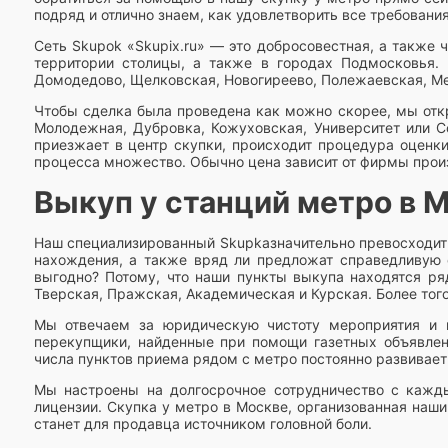
подряд и отлично знаем, как удовлетворить все требования
Сеть Skupok «Skupix.ru» — это добросовестная, а также
территории столицы, а также в городах Подмосковья.
Домодедово, Щелковская, Новогиреево, Полежаевская, Ме
Чтобы сделка была проведена как можно скорее, мы отк
Молодежная, Дубровка, Кожуховская, Университет или Со
приезжает в центр скупки, происходит процедура оценк
процесса множество. Обычно цена зависит от фирмы произв
Выкуп у станций метро в 
Наш специализированный Skupkaзначительно превосходит 
нахождения, а также вряд ли предложат справедливую о
выгодно? Потому, что наши пункты выкупа находятся ря
Тверская, Пражская, Академическая и Курская. Более того
Мы отвечаем за юридическую чистоту мероприятия и н
перекупщики, найденные при помощи газетных объявлений
числа пунктов приема рядом с метро постоянно развивает
Мы настроены на долгосрочное сотрудничество с кажд
лицензии. Скупка у метро в Москве, организованная наш
станет для продавца источником головной боли.