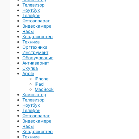
Телевизор
Ноутбук
Телефон
Фотоаппарат
Видеокамера
Часы
Квадрокоптер
Техника
Оргтехника
Инструмент
Оборудование
Антиквариат
Скупка
Apple
iPhone
iPad
MacBook
Компьютер
Телевизор
Ноутбук
Телефон
Фотоаппарат
Видеокамера
Часы
Квадрокоптер
Техника