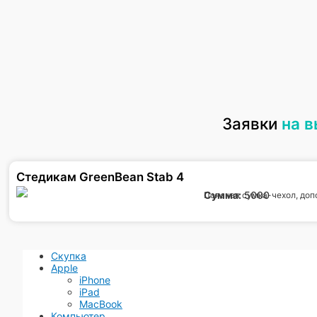
Заявки
на 
Стедикам GreenBean Stab 4
Сумма:
5000
Поясная сумка-чехол, доп
Скупка
Apple
iPhone
iPad
MacBook
Компьютер