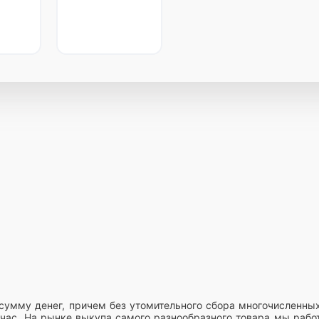
сумму денег, причем без утомительного сбора многочисленных
час. На рынке выкупа самого разнообразного товара мы рабо