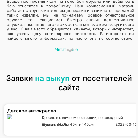
Брошенное противником на поле боя оружие или добытое в
бою относится к трофейному. Наш комиссионный магазин
работает с крупными коллекционерами и занимается продажей
таких изделий. Мы не принимаем боевое огнестрельное
оружие. Наш специалист быстро оценит коллекционное
оружие, рассчитает его стоимость, и мы сможем выкупить его
у вас. К нам часто обращаются клиенты, которых интересует,
как узнать цену антикварного пистолета. В интернете вы
найдете много информации, но часто она не соответствует
действительности. Цена постоянно меняется, зависит от спроса
на данную модель. Профессиональные коллекционеры
Читать ещё
обращаются к нам регулярно, они заинтересованы в
приобретении оригинального изделия. Давно работаем со
старинным оружием, специалист знает, как проверить
подлинность изделия и правильно рассчитать его стоимость.
Если в вашем ценном предмете заинтересован коллекционер,
мы организуем сделку. Работаем официально, составим
Заявки
на выкуп
от посетителей
договор купли-продажи. Гарантируем конфиденциальность и
безопасность нашим клиентам. Ориентировочную стоимость
сайта
ценного предмета можно узнать онлайн, для этого оставьте
заявку на сайте или позвоните в комиссионный магазин.
Кто скупает оружие
Детское автокресло
официально и срочно
Кресло в отличном состоянии, повреждений
никаких нет, до 45кг и 145см
Сумма:
5000
2022-06-13
Наш Skupkaрасположен возле станции метро, мы являемся
универсальным магазином. Войны, к сожалению, были всегда и
человек постоянно старался усовершенствовать устройства,