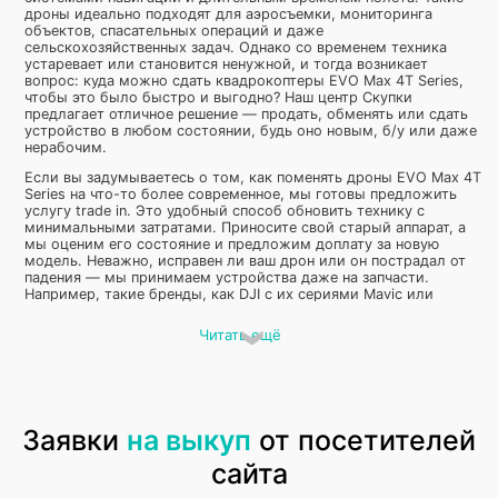
дроны идеально подходят для аэросъемки, мониторинга
объектов, спасательных операций и даже
сельскохозяйственных задач. Однако со временем техника
устаревает или становится ненужной, и тогда возникает
вопрос: куда можно сдать квадрокоптеры EVO Max 4T Series,
чтобы это было быстро и выгодно? Наш центр Скупки
предлагает отличное решение — продать, обменять или сдать
устройство в любом состоянии, будь оно новым, б/у или даже
нерабочим.
Если вы задумываетесь о том, как поменять дроны EVO Max 4T
Series на что-то более современное, мы готовы предложить
услугу trade in. Это удобный способ обновить технику с
минимальными затратами. Приносите свой старый аппарат, а
мы оценим его состояние и предложим доплату за новую
модель. Неважно, исправен ли ваш дрон или он пострадал от
падения — мы принимаем устройства даже на запчасти.
Например, такие бренды, как DJI с их сериями Mavic или
Phantom, а также дроны от Yuneec или Parrot, тоже можно
сдать у нас на выгодных условиях.
Читать ещё
Продать квадрокоптер EVO Max
4T Series: быстро и без хлопот
Заявки
на выкуп
от посетителей
сайта