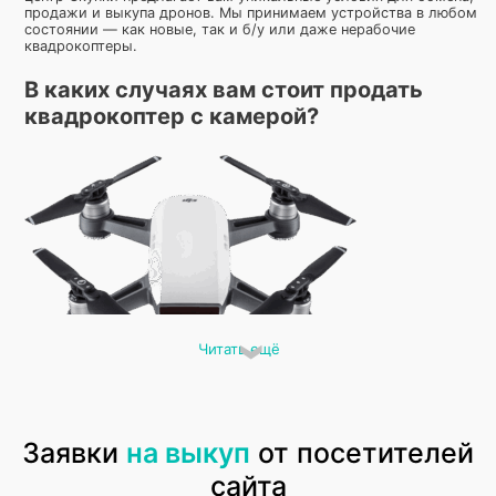
продажи и выкупа дронов. Мы принимаем устройства в любом
состоянии — как новые, так и б/у или даже нерабочие
квадрокоптеры.
В каких случаях вам стоит продать
квадрокоптер с камерой?
Читать ещё
Квадрокоптеры с
камерами могут использоваться для различных целей.
Например, если вам нужен дрон для съемок на высоком
уровне, таких как аэрофотосъемка недвижимости или съемка
фильмов, вы можете выбрать модель с высококачественной
камерой и стабилизацией. Среди известных брендов можно
Заявки
на выкуп
от посетителей
отметить DJI (включая модели DJI Mini, DJI Air 2S, DJI Phantom),
а также других производителей, таких как Hubsan, Parrot и
сайта
Autel. Скупка квадрокоптеров с камерами может быть